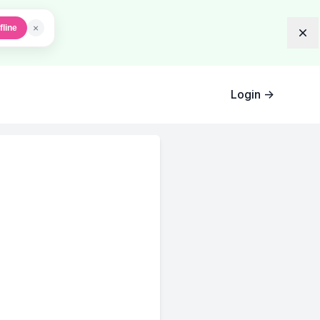
×
fline
Dis
Login
→