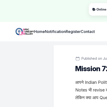
📚 Online 
Institute Logo
Home
Notification
Register
Contact
Published on Ju
Mission 7
आपने Indian Polity
Notes भी revise क
लेकिन क्या आप Ques